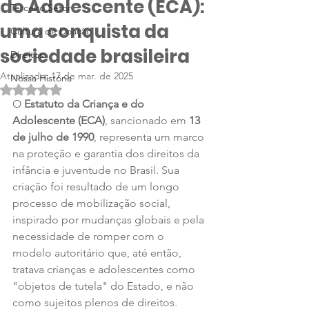
do Adolescente (ECA):
Terceiro Setor
uma conquista da
Cultura de Doação
sociedade brasileira
Direitos
Atualizado:
17 de mar. de 2025
Nossa História
Avaliado com NaN de 5 estrelas.
O 
Estatuto da Criança e do 
Adolescente (ECA)
, sancionado em 
13 
de julho de 1990
, representa um marco 
na proteção e garantia dos direitos da 
infância e juventude no Brasil. Sua 
criação foi resultado de um longo 
processo de mobilização social, 
inspirado por mudanças globais e pela 
necessidade de romper com o 
modelo autoritário que, até então, 
tratava crianças e adolescentes como 
"objetos de tutela" do Estado, e não 
como sujeitos plenos de direitos.