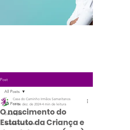
Post
All Posts
Casa do Caminho Irmãos Samaritanos
All Posts
17 de dez. de 2024
4 min de leitura
O nascimento do
Educação
Estatuto da Criança e
Assistência Social