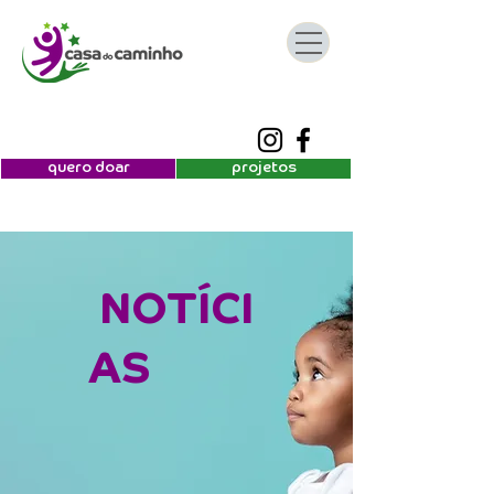
quero doar
projetos
NOTÍCI
AS